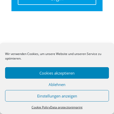
Alternative:
imprint
Data protection
Login
Npos help
Wir verwenden Cookies, um unsere Website und unseren Service zu
optimieren.
©
2026
npos
Gmb
Cookies akzeptieren
Help for npos customers on our support page.
Ablehnen
Deutsch
English
Einstellungen anzeigen
Cookie Policy
Data protection
imprint