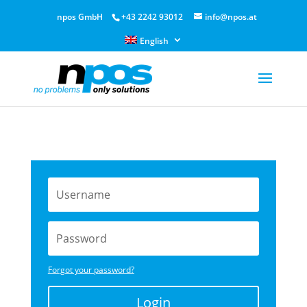
npos GmbH
+43 2242 93012
info@npos.at
English
Forgot your password?
Login