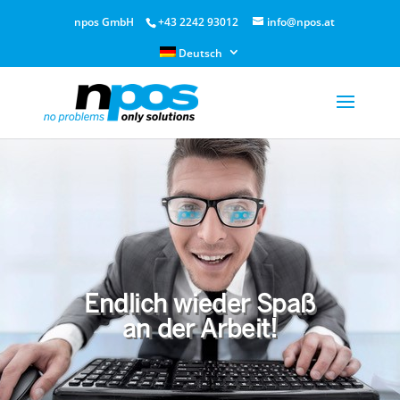
npos GmbH
+43 2242 93012
info@npos.at
Deutsch
Endlich wieder Spaß
an der Arbeit!