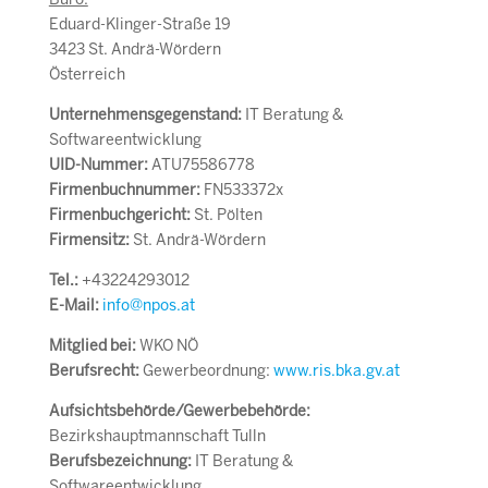
Büro:
Eduard-Klinger-Straße 19
3423 St. Andrä-Wördern
Österreich
Unternehmensgegenstand:
IT Beratung &
Softwareentwicklung
UID-Nummer:
ATU75586778
Firmenbuchnummer:
FN533372x
Firmenbuchgericht:
St. Pölten
Firmensitz:
St. Andrä-Wördern
Tel.:
+43224293012
E-Mail:
info@npos.at
Mitglied bei:
WKO NÖ
Berufsrecht:
Gewerbeordnung:
www.ris.bka.gv.at
Aufsichtsbehörde/Gewerbebehörde:
Bezirkshauptmannschaft Tulln
Berufsbezeichnung:
IT Beratung &
Softwareentwicklung